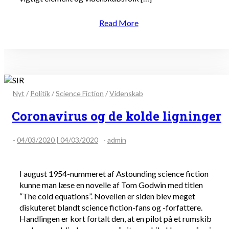
Read More
Nyt
/
Politik
/
Science Fiction
/
Videnskab
Coronavirus og de kolde ligninger
-
04/03/2020 | 04/03/2020
-
admin
I august 1954-nummeret af Astounding science fiction
kunne man læse en novelle af Tom Godwin med titlen
“The cold equations”. Novellen er siden blev meget
diskuteret blandt science fiction-fans og -forfattere.
Handlingen er kort fortalt den, at en pilot på et rumskib