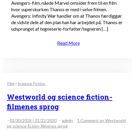
Avengers-film, nåede Marvel omsider frem til en film
hvor superskurken Thanos er med i selve filmen.
Avengers: Infinity War handler om at Thanos færdiggør
de sidste dele af den plan han har arbejdet på. Thanos er
udsprunget af tegneserie-forfatter/tegneren […]
Read More
Film
/
Science Fiction
Westworld og science fiction-
filmenes sprog
-
01/30/2018 | 01/22/2020
-
admin
1 Comment
on Westworld
og science fiction-filmenes sprog