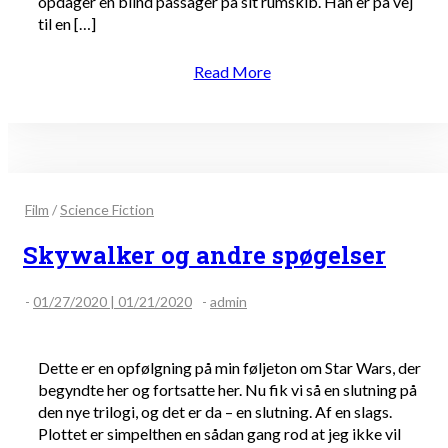
opdager en blind passager på sit rumskib. Han er på vej
til en […]
Read More
Film
/
Science Fiction
Skywalker og andre spøgelser
-
01/27/2020 | 01/21/2020
-
admin
Dette er en opfølgning på min føljeton om Star Wars, der
begyndte her og fortsatte her. Nu fik vi så en slutning på
den nye trilogi, og det er da – en slutning. Af en slags.
Plottet er simpelthen en sådan gang rod at jeg ikke vil