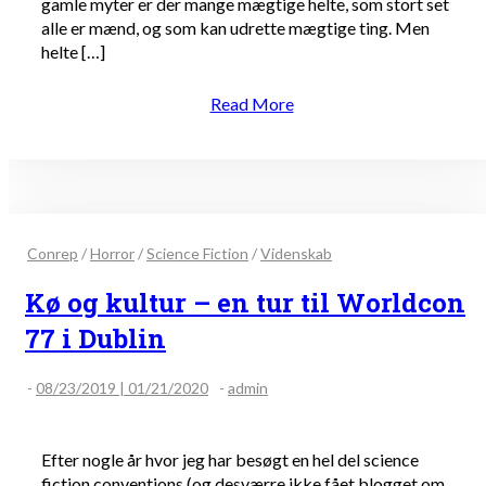
gamle myter er der mange mægtige helte, som stort set
alle er mænd, og som kan udrette mægtige ting. Men
helte […]
Read More
Conrep
/
Horror
/
Science Fiction
/
Videnskab
Kø og kultur – en tur til Worldcon
77 i Dublin
-
08/23/2019 | 01/21/2020
-
admin
Efter nogle år hvor jeg har besøgt en hel del science
fiction conventions (og desværre ikke fået blogget om