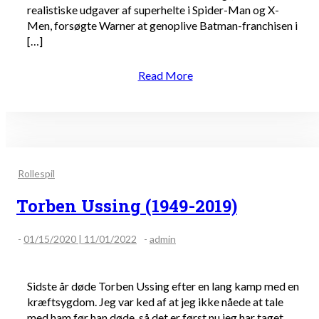
realistiske udgaver af superhelte i Spider-Man og X-
Men, forsøgte Warner at genoplive Batman-franchisen i
[…]
Read More
Rollespil
Torben Ussing (1949-2019)
-
01/15/2020 | 11/01/2022
-
admin
Sidste år døde Torben Ussing efter en lang kamp med en
kræftsygdom. Jeg var ked af at jeg ikke nåede at tale
med ham før han døde, så det er først nu jeg har taget