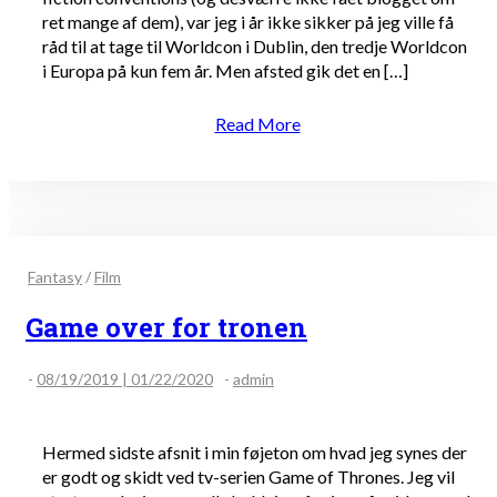
ret mange af dem), var jeg i år ikke sikker på jeg ville få
råd til at tage til Worldcon i Dublin, den tredje Worldcon
i Europa på kun fem år. Men afsted gik det en […]
Read More
Fantasy
/
Film
Game over for tronen
-
08/19/2019 | 01/22/2020
-
admin
Hermed sidste afsnit i min føjeton om hvad jeg synes der
er godt og skidt ved tv-serien Game of Thrones. Jeg vil