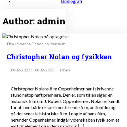
Bibliografi
Author:
admin
Film
/
Science Fiction
/
Videnskab
Christopher Nolan og fysikken
-
08/02/2023 | 08/02/2023
-
admin
Christopher Nolans film Oppenheimer har i skrivende
stund netop haft premiere. Den er, som titlen siger, en
historisk film om J. Robert Oppenheimer. Nolan er kendt
for at lave både eksperimenterende film, actionfilm og
på det seneste historiske film. I nogle af hans film,
herunder Oppenheimer, indgår videnskaben fysik som et
vigtigt element og videnskabsfolk […]