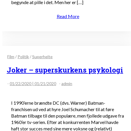
begynde at pille i det. Men her er […]
Read More
Film
/
Politik
/
Superhelte
Joker – superskurkens psykologi
-
01/22/2020 | 01/21/2020
-
admin
I 1990’erne brændte DC (dvs. Warner) Batman-
franchisen ud ved at hyre Joel Schumacher til at føre
Batman tilbage til den populære, men fjollede udgave fra
1960’er tv-serien. Efter at konkurrenten Marvel havde
haft stor succes med sine mere voksne og (relativt)