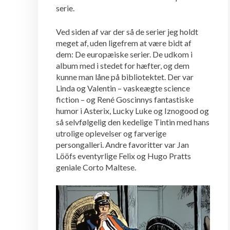
serie.
Ved siden af var der så de serier jeg holdt
meget af, uden ligefrem at være bidt af
dem: De europæiske serier. De udkom i
album med i stedet for hæfter, og dem
kunne man låne på bibliotektet. Der var
Linda og Valentin – vaskeægte science
fiction – og René Goscinnys fantastiske
humor i Asterix, Lucky Luke og Iznogood og
så selvfølgelig den kedelige Tintin med hans
utrolige oplevelser og farverige
persongalleri. Andre favoritter var Jan
Lööfs eventyrlige Felix og Hugo Pratts
geniale Corto Maltese.