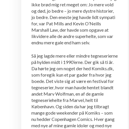
ikke brød mig ret meget om: Jo mere vold
og død, jo bedre – jo mere dystre historier,
jo bedre. Den eneste jeg havde lidt sympati
for, var Pat Mills and Kevin O’Neills
Marshall Law, der havde som opgave at
likvidere alle de andre superhelte, som var
endnu mere gale end ham selv.
Så jeg lagde mere eller mindre tegneserierne
på hylden midt i 1990’erne. Der gik så ti år.
Da hørte jeg om noget der hed Komiks.dk,
som foregik kun et par gader fra hvor jeg
boede. Det viste sig at være en festival for
tegneserier, hvor man havde hentet blandt
andet Marv Wolfman, en af de gamle
tegneseriehelte fra Marvel, helt til
København. Og siden da har jeg tilbragt
mange gode weekender på Komiks – som
nu hedder Copenhagen Comics. Hver gang
med nye af mine gamle idoler og med nye