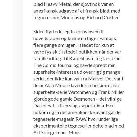
blad Heavy Metal, der sjovt nok var en
amerikansk udgave af et fransk blad, med
tegnere som Moebius og Richard Corben.
Siden flyttede jeg fra provinsen til
hovedstaden og kunne nu tage i Fantask
flere gange om ugen, i stedet for kun at
være fysisk til stede i butikken, når der var
familieudflugt til København. Jeg læste nu
The Comic Journal og havde spredt min
superhelte-interesse ud over rigtig mange
serier, der ikke kun var fra Marvel. Det var i
de år Alan Moore lavede sin berømte anti-
superhelte-serie Watchmen og Frank Miller
gjorde gode gamle Dæmonen – det vil sige
Daredevil – til en slags super-ninja. Her
udkom også det amerikanske avant garde
tegneserie-magasin RAW, hvor underlige
eksperimentelle tegneserier delte blad med
Art Spiegelmans Maus.