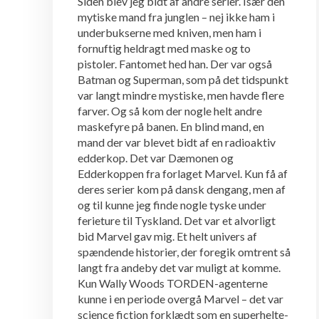
Siden blev jeg bidt af andre serier. Især den
mytiske mand fra junglen – nej ikke ham i
underbukserne med kniven, men ham i
fornuftig heldragt med maske og to
pistoler. Fantomet hed han. Der var også
Batman og Superman, som på det tidspunkt
var langt mindre mystiske, men havde flere
farver. Og så kom der nogle helt andre
maskefyre på banen. En blind mand, en
mand der var blevet bidt af en radioaktiv
edderkop. Det var Dæmonen og
Edderkoppen fra forlaget Marvel. Kun få af
deres serier kom på dansk dengang, men af
og til kunne jeg finde nogle tyske under
ferieture til Tyskland. Det var et alvorligt
bid Marvel gav mig. Et helt univers af
spændende historier, der foregik omtrent så
langt fra andeby det var muligt at komme.
Kun Wally Woods TORDEN-agenterne
kunne i en periode overgå Marvel – det var
science fiction forklædt som en superhelte-